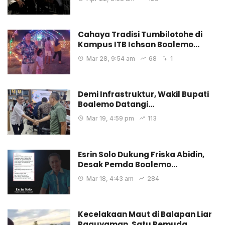
Cahaya Tradisi Tumbilotohe di
Kampus ITB Ichsan Boalemo…
Mar 28, 9:54 am
68
1
Demi Infrastruktur, Wakil Bupati
Boalemo Datangi…
Mar 19, 4:59 pm
113
Esrin Solo Dukung Friska Abidin,
Desak Pemda Boalemo…
Mar 18, 4:43 am
284
Kecelakaan Maut di Balapan Liar
Paguyaman, Satu Pemuda…