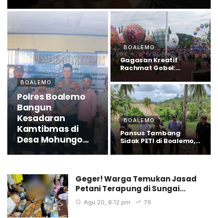
BOALEMO
Gagasan Kreatif
Rachmat Gobel:
Festival Balon Udara…
BOALEMO
Polres Boalemo
Bangun
Kesadaran
BOALEMO
Kamtibmas di
Pansus Tambang
Desa Mohungo
Sidak PETI di Boalemo,
Mikson Yapanto:…
Lewat Penyuluhan
Geger! Warga Temukan Jasad
Petani Terapung di Sungai…
Agu 20, 8:12 pm
76