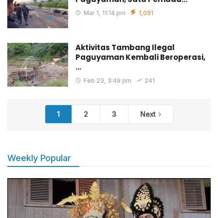
Mar 1, 11:14 pm
1,051
Aktivitas Tambang Ilegal
Paguyaman Kembali Beroperasi,
…
Feb 23, 3:49 pm
241
1
2
3
Next
Weekly Popular