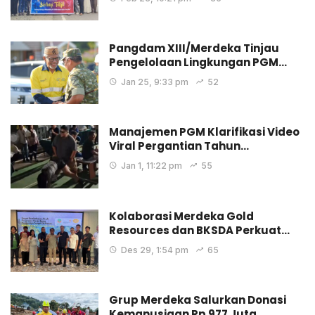
Pangdam XIII/Merdeka Tinjau
Pengelolaan Lingkungan PGM…
Jan 25, 9:33 pm
52
Manajemen PGM Klarifikasi Video
Viral Pergantian Tahun…
Jan 1, 11:22 pm
55
Kolaborasi Merdeka Gold
Resources dan BKSDA Perkuat…
Des 29, 1:54 pm
65
Grup Merdeka Salurkan Donasi
Kemanusiaan Rp 977 Juta…