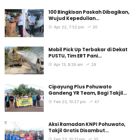
100 Bingkisan Paskah Dibagikan,
Wujud Kepedulian…
Apr 22, 7:52 pm
20
Mobil Pick Up Terbakar di Dekat
PUSTU, Tim ERT Pani…
Apr 13, 8:26 am
29
Cipayung Plus Pohuwato
Gandeng YR Team, Bagi Takjil…
Feb 23, 10:27 pm
47
Aksi Ramadan KNPI Pohuwato,
Takjil Gratis Disambut…
Feb 23, 10:21 pm
35