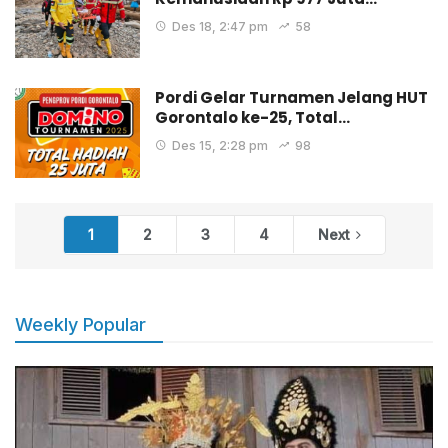
Des 18, 2:47 pm
58
Pordi Gelar Turnamen Jelang HUT
Gorontalo ke-25, Total…
Des 15, 2:28 pm
98
1
2
3
4
Next
Weekly Popular