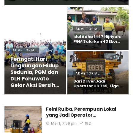
ADVETORIAL
Idul Adha 1447 Hijriyah:
PGM Salurkan 43 Ekor
Sapi…
ADVETORIAL
Peringati Hari
Lingkungan Hidup
Sedunia, PGM dan
ADVETORIAL
DLH Pohuwato
Dari Driver Jadi
Gelar Aksi Bersih
Operator HD 785, Tiga
Putra Pohuwato…
Pantai
Felni Ruiba, Perempuan Lokal
yang Jadi Operator…
Mei 1, 7:59 pm
192