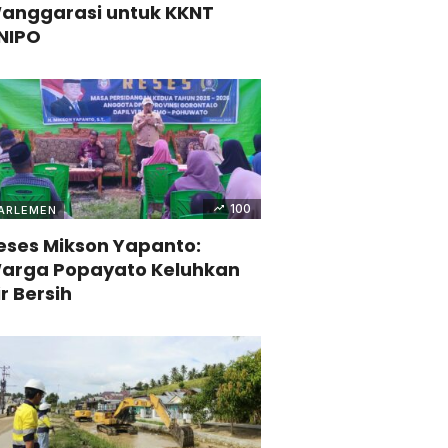
anggarasi untuk KKNT
NIPO
100
ARLEMEN
eses Mikson Yapanto:
arga Popayato Keluhkan
ir Bersih