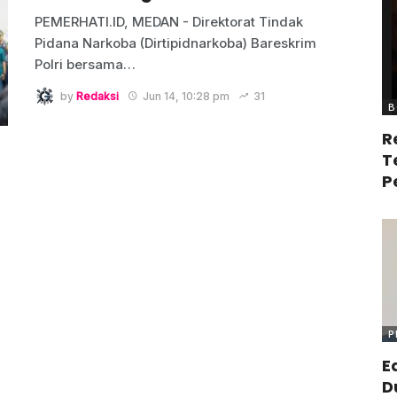
PEMERHATI.ID, MEDAN - Direktorat Tindak
Pidana Narkoba (Dirtipidnarkoba) Bareskrim
Polri bersama
…
by
Redaksi
Jun 14, 10:28 pm
31
B
R
T
P
P
E
D