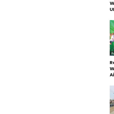
W
U
P
R
W
A