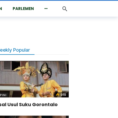
N
PARLEMEN
eekly Popular
919
PINI
sal Usul Suku Gorontalo