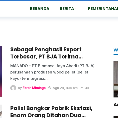
BERANDA
BERITA
PEMERINTAHA
Sebagai Penghasil Export
W
Terbesar, PT BJA Terima…
MANADO - PT Biomasa Jaya Abadi (PT BJA),
perusahaan produsen wood pellet (pellet
kayu) terintegrasi
…
by
Fitrah Mbuinga
Agu 28, 8:15 am
39
O
A
Polisi Bongkar Pabrik Ekstasi,
Enam Orang Ditahan Dua…