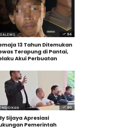
94
OALEMO
emaja 13 Tahun Ditemukan
ewas Terapung di Pantai,
elaku Akui Perbuatan
90
ENDIDIKAN
dy Sijaya Apresiasi
ukungan Pemerintah