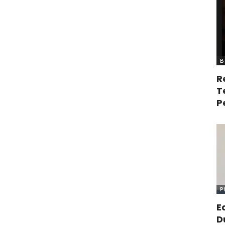
B
R
T
P
P
E
D