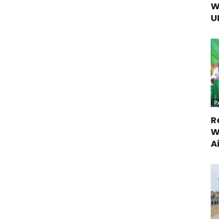
W
U
P
R
W
A