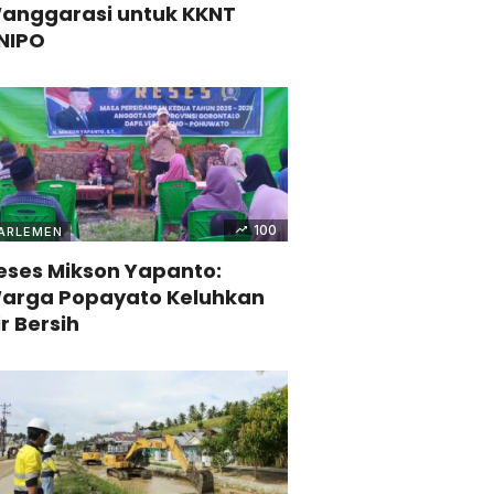
anggarasi untuk KKNT
NIPO
100
ARLEMEN
eses Mikson Yapanto:
arga Popayato Keluhkan
ir Bersih