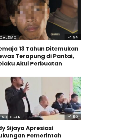
94
OALEMO
emaja 13 Tahun Ditemukan
ewas Terapung di Pantai,
elaku Akui Perbuatan
90
ENDIDIKAN
dy Sijaya Apresiasi
ukungan Pemerintah