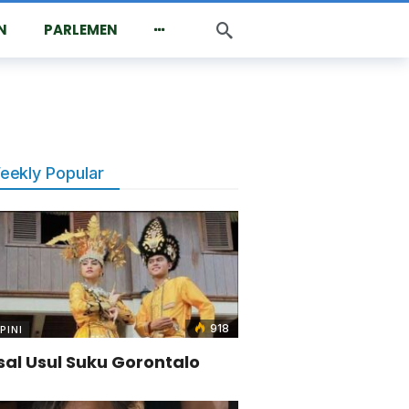
N
PARLEMEN
eekly Popular
918
PINI
sal Usul Suku Gorontalo