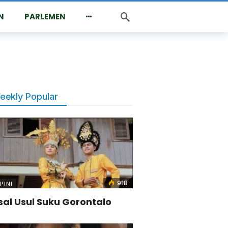
N
PARLEMEN
eekly Popular
918
PINI
sal Usul Suku Gorontalo