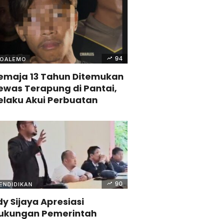
94
OALEMO
emaja 13 Tahun Ditemukan
ewas Terapung di Pantai,
elaku Akui Perbuatan
90
ENDIDIKAN
dy Sijaya Apresiasi
ukungan Pemerintah