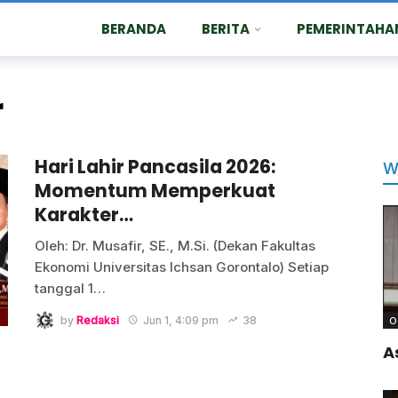
BERANDA
BERITA
PEMERINTAHA
r
Hari Lahir Pancasila 2026:
W
Momentum Memperkuat
Karakter…
Oleh: Dr. Musafir, SE., M.Si. (Dekan Fakultas
Ekonomi Universitas Ichsan Gorontalo) Setiap
tanggal 1…
by
Redaksi
Jun 1, 4:09 pm
38
O
A