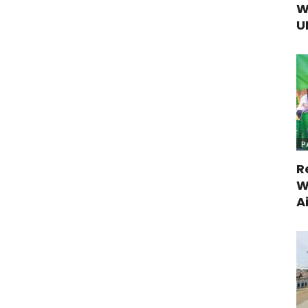
W
U
P
R
W
A