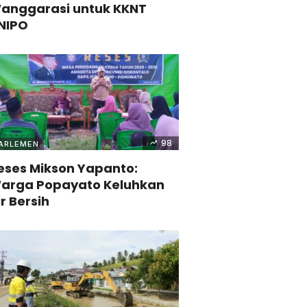
anggarasi untuk KKNT
NIPO
98
ARLEMEN
eses Mikson Yapanto:
arga Popayato Keluhkan
ir Bersih