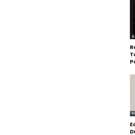
B
R
T
P
P
E
D