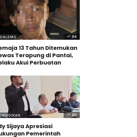
94
OALEMO
emaja 13 Tahun Ditemukan
ewas Terapung di Pantai,
elaku Akui Perbuatan
90
ENDIDIKAN
dy Sijaya Apresiasi
ukungan Pemerintah