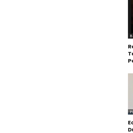
B
R
T
P
P
E
D