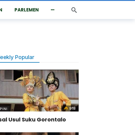
N
PARLEMEN
eekly Popular
918
PINI
sal Usul Suku Gorontalo