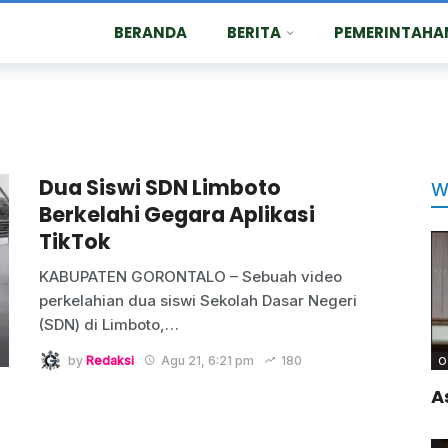
BERANDA
BERITA
PEMERINTAHA
Dua Siswi SDN Limboto
W
Berkelahi Gegara Aplikasi
TikTok
KABUPATEN GORONTALO – Sebuah video
perkelahian dua siswi Sekolah Dasar Negeri
(SDN) di Limboto,
…
by
Redaksi
Agu 21, 6:21 pm
180
O
A