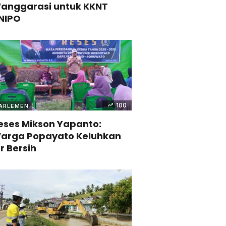
anggarasi untuk KKNT
NIPO
100
ARLEMEN
eses Mikson Yapanto:
arga Popayato Keluhkan
ir Bersih