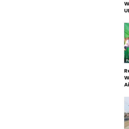
W
U
P
R
W
A