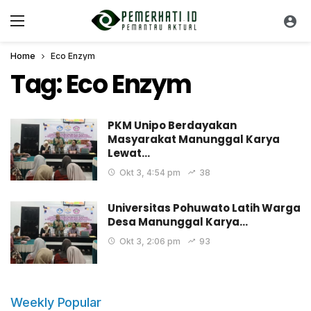
Home
Eco Enzym
Tag:
Eco Enzym
PKM Unipo Berdayakan
Masyarakat Manunggal Karya
Lewat…
Okt 3, 4:54 pm
38
Universitas Pohuwato Latih Warga
Desa Manunggal Karya…
Okt 3, 2:06 pm
93
Weekly Popular