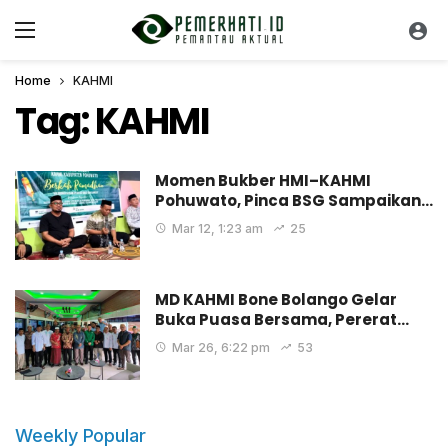
Home
KAHMI
Tag:
KAHMI
Momen Bukber HMI–KAHMI
Pohuwato, Pinca BSG Sampaikan…
Mar 12, 1:23 am
25
MD KAHMI Bone Bolango Gelar
Buka Puasa Bersama, Pererat…
Mar 26, 6:22 pm
53
Weekly Popular