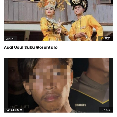
921
OPINI
Asal Usul Suku Gorontalo
94
BOALEMO