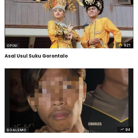
921
OPINI
Asal Usul Suku Gorontalo
94
BOALEMO