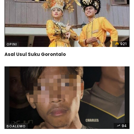
921
OPINI
Asal Usul Suku Gorontalo
94
BOALEMO