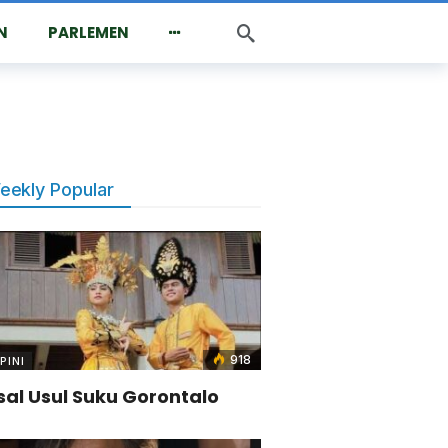
N
PARLEMEN
eekly Popular
918
PINI
sal Usul Suku Gorontalo