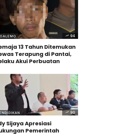
94
OALEMO
emaja 13 Tahun Ditemukan
ewas Terapung di Pantai,
elaku Akui Perbuatan
90
ENDIDIKAN
dy Sijaya Apresiasi
ukungan Pemerintah