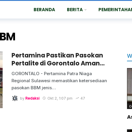
BERANDA
BERITA
PEMERINTAHA
BBM
Pertamina Pastikan Pasokan
W
Pertalite di Gorontalo Aman…
GORONTALO - Pertamina Patra Niaga
Regional Sulawesi memastikan ketersediaan
pasokan BBM jenis…
by
Redaksi
Okt 2, 1:07 pm
47
O
A