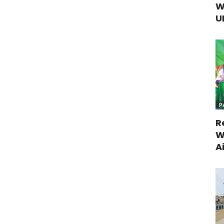
W
U
P
R
W
A