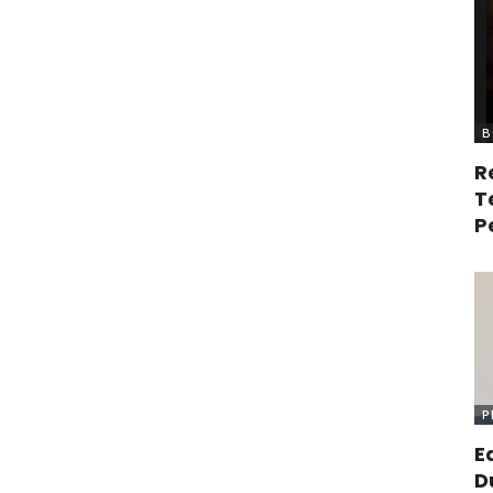
B
R
T
P
P
E
D