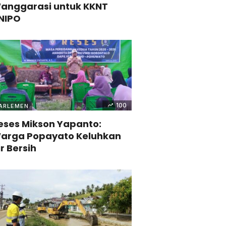
anggarasi untuk KKNT
NIPO
100
ARLEMEN
eses Mikson Yapanto:
arga Popayato Keluhkan
ir Bersih