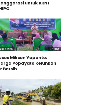
anggarasi untuk KKNT
NIPO
100
ARLEMEN
eses Mikson Yapanto:
arga Popayato Keluhkan
ir Bersih