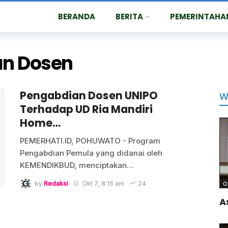
BERANDA
BERITA
PEMERINTAHA
an Dosen
Pengabdian Dosen UNIPO
W
Terhadap UD Ria Mandiri
Home…
PEMERHATI.ID, POHUWATO - Program
Pengabdian Pemula yang didanai oleh
KEMENDIKBUD, menciptakan
…
by
Redaksi
Okt 7, 8:15 am
24
O
A