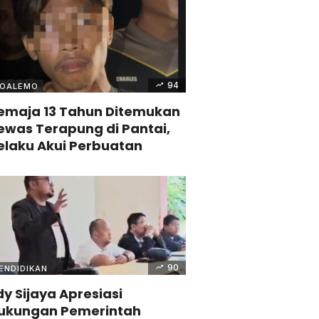
94
OALEMO
emaja 13 Tahun Ditemukan
ewas Terapung di Pantai,
elaku Akui Perbuatan
90
ENDIDIKAN
dy Sijaya Apresiasi
ukungan Pemerintah