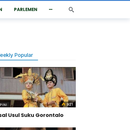
N
PARLEMEN
eekly Popular
921
PINI
sal Usul Suku Gorontalo