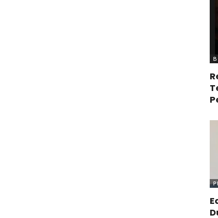
B
R
T
P
P
E
D