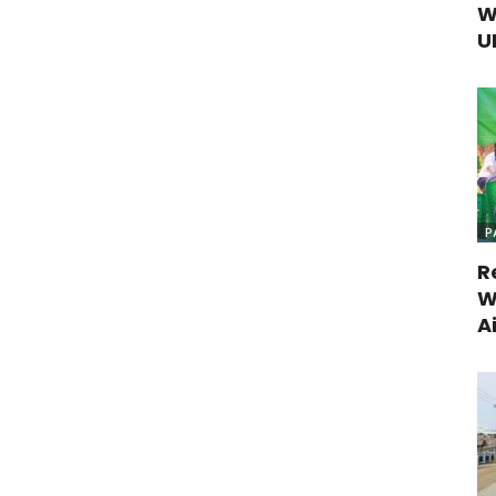
W
U
P
R
W
A