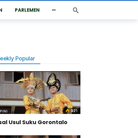
N
PARLEMEN
eekly Popular
921
PINI
sal Usul Suku Gorontalo