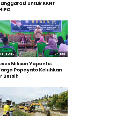
anggarasi untuk KKNT
NIPO
100
ARLEMEN
eses Mikson Yapanto:
arga Popayato Keluhkan
ir Bersih