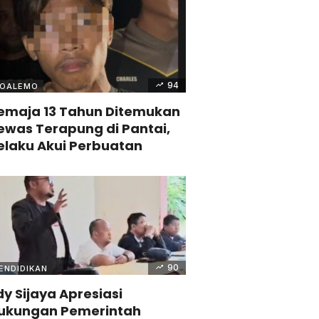
94
OALEMO
emaja 13 Tahun Ditemukan
ewas Terapung di Pantai,
elaku Akui Perbuatan
90
ENDIDIKAN
dy Sijaya Apresiasi
ukungan Pemerintah