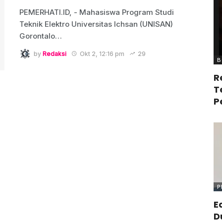
PEMERHATI.ID, - Mahasiswa Program Studi
Teknik Elektro Universitas Ichsan (UNISAN)
Gorontalo
…
by
Redaksi
Okt 2, 12:16 pm
29
B
R
T
P
P
E
D