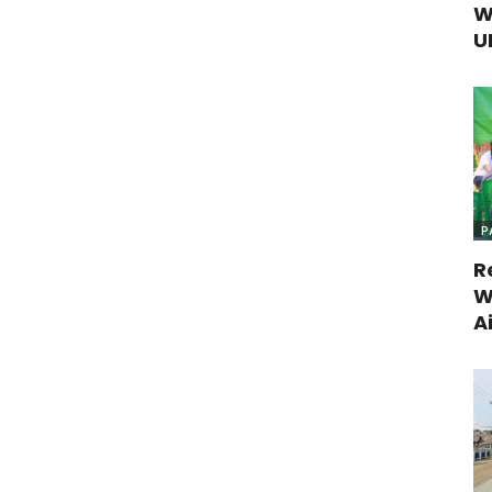
W
U
P
R
W
A