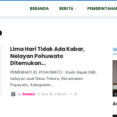
BERANDA
BERITA
PEMERINTAHA
o
Lima Hari Tidak Ada Kabar,
W
Nelayan Pohuwato
Ditemukan…
PEMERHATI.ID, POHUWATO - Kadir Rajak (68),
nelayan asal Desa Trikora, Kecamatan
Popayato, Kabupaten
…
by
Redaksi
Nov 18, 3:08 am
41
O
A