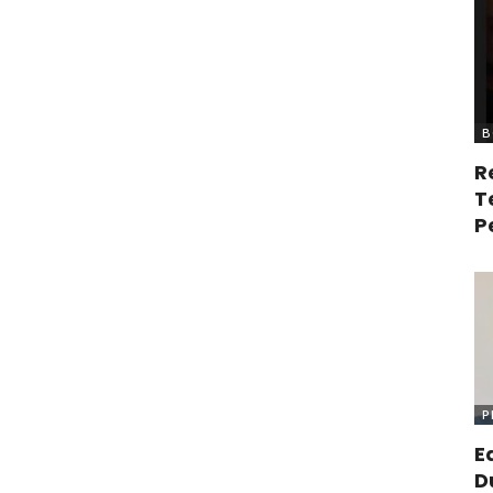
B
R
T
P
P
E
D