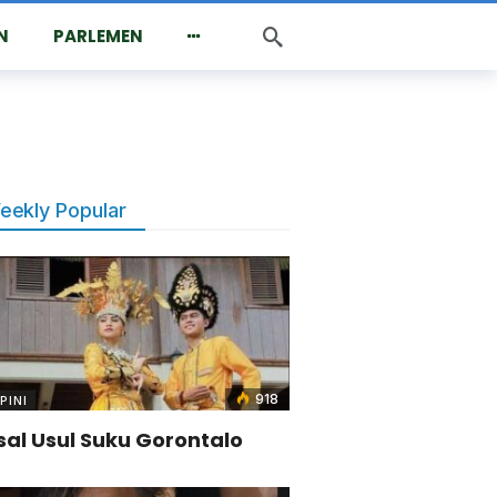
N
PARLEMEN
eekly Popular
918
PINI
sal Usul Suku Gorontalo