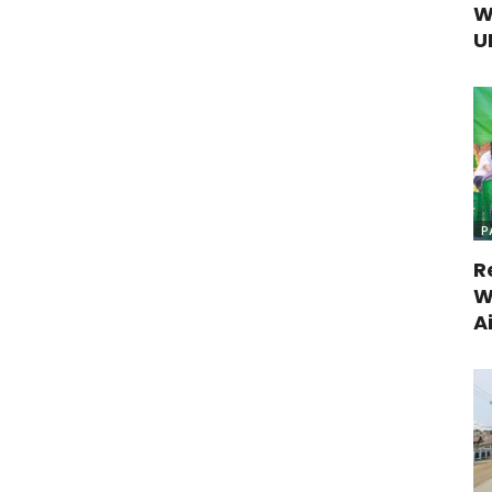
W
U
P
R
W
A