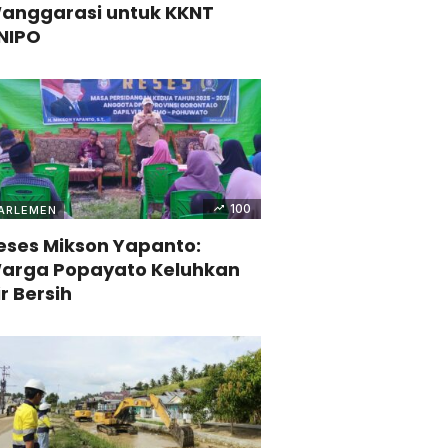
anggarasi untuk KKNT
NIPO
100
ARLEMEN
eses Mikson Yapanto:
arga Popayato Keluhkan
ir Bersih