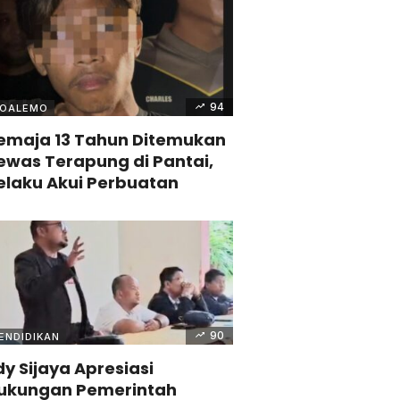
94
OALEMO
emaja 13 Tahun Ditemukan
ewas Terapung di Pantai,
elaku Akui Perbuatan
90
ENDIDIKAN
dy Sijaya Apresiasi
ukungan Pemerintah