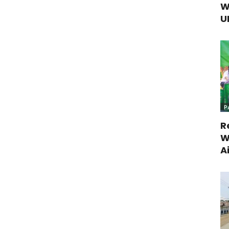
W
U
P
R
W
A