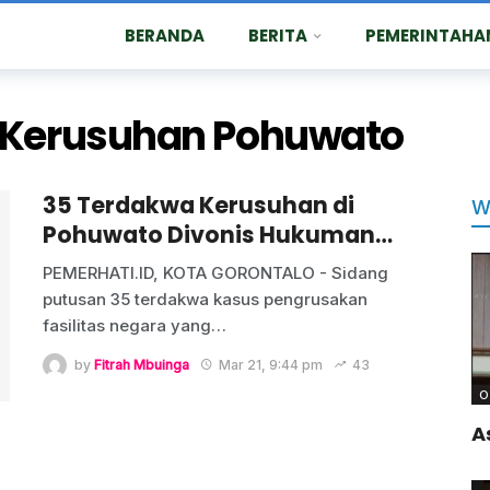
BERANDA
BERITA
PEMERINTAHA
 Kerusuhan Pohuwato
35 Terdakwa Kerusuhan di
W
Pohuwato Divonis Hukuman…
PEMERHATI.ID, KOTA GORONTALO - Sidang
putusan 35 terdakwa kasus pengrusakan
fasilitas negara yang
…
by
Fitrah Mbuinga
Mar 21, 9:44 pm
43
O
A