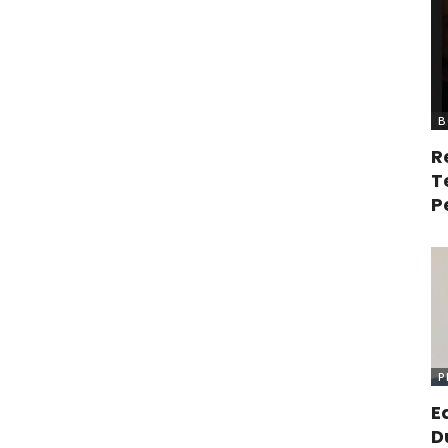
B
R
T
P
P
E
D