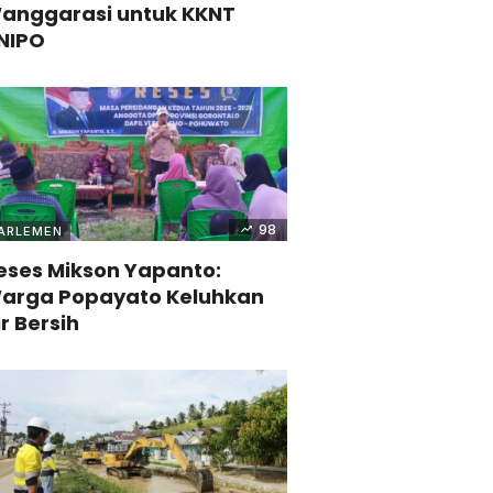
anggarasi untuk KKNT
NIPO
98
ARLEMEN
eses Mikson Yapanto:
arga Popayato Keluhkan
ir Bersih