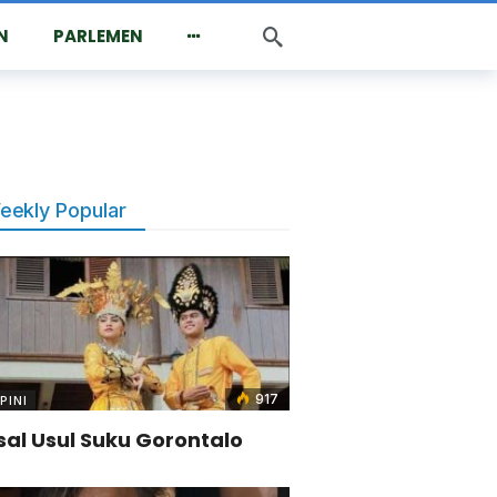
N
PARLEMEN
eekly Popular
917
PINI
sal Usul Suku Gorontalo