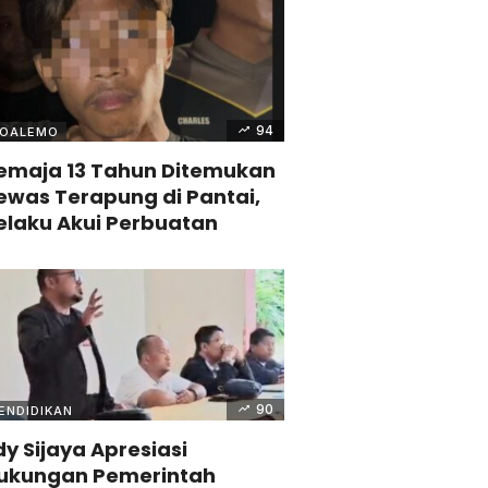
94
OALEMO
emaja 13 Tahun Ditemukan
ewas Terapung di Pantai,
elaku Akui Perbuatan
90
ENDIDIKAN
dy Sijaya Apresiasi
ukungan Pemerintah