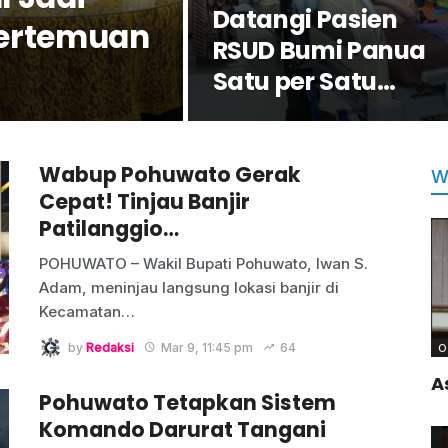
Datangi Pasien
Pertemuan
RSUD Bumi Panua
Satu per Satu
Jelang Idulfitri
Wabup Pohuwato Gerak
W
Cepat! Tinjau Banjir
Patilanggio…
POHUWATO – Wakil Bupati Pohuwato, Iwan S.
Adam, meninjau langsung lokasi banjir di
Kecamatan
…
by
Redaksi
Mar 9, 11:45 pm
64
O
A
Pohuwato Tetapkan Sistem
Komando Darurat Tangani