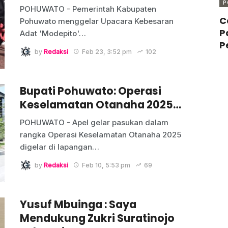
P
POHUWATO - Pemerintah Kabupaten
C
Pohuwato menggelar Upacara Kebesaran
P
Adat 'Modepito'
…
P
by
Redaksi
Feb 23, 3:52 pm
102
Bupati Pohuwato: Operasi
Keselamatan Otanaha 2025…
POHUWATO - Apel gelar pasukan dalam
rangka Operasi Keselamatan Otanaha 2025
digelar di lapangan
…
by
Redaksi
Feb 10, 5:53 pm
69
Yusuf Mbuinga : Saya
Mendukung Zukri Suratinojo