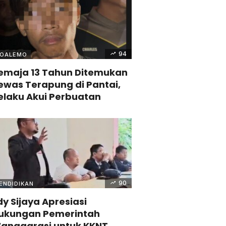
94
OALEMO
emaja 13 Tahun Ditemukan
ewas Terapung di Pantai,
elaku Akui Perbuatan
90
ENDIDIKAN
dy Sijaya Apresiasi
ukungan Pemerintah
anggarasi untuk KKNT