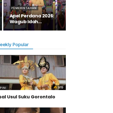
PEMERINTAHAN
Apel Perdana 2026:
Wagub Idah
Tegaskan
Perombakan OPD…
eekly Popular
919
PINI
sal Usul Suku Gorontalo