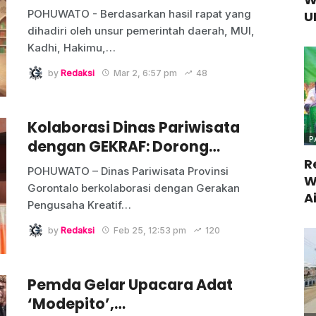
POHUWATO - Berdasarkan hasil rapat yang
U
dihadiri oleh unsur pemerintah daerah, MUI,
Kadhi, Hakimu,
…
by
Redaksi
Mar 2, 6:57 pm
48
Kolaborasi Dinas Pariwisata
P
dengan GEKRAF: Dorong…
R
POHUWATO – Dinas Pariwisata Provinsi
W
Gorontalo berkolaborasi dengan Gerakan
A
Pengusaha Kreatif
…
by
Redaksi
Feb 25, 12:53 pm
120
Pemda Gelar Upacara Adat
‘Modepito’,…