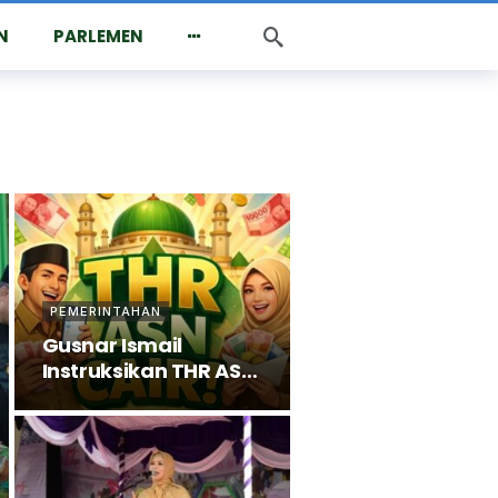
N
PARLEMEN
PEMERINTAHAN
Gusnar Ismail
Instruksikan THR ASN
Segera Cair, PPPK…