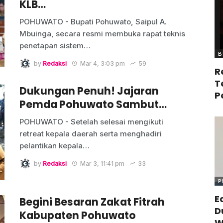
KLB…
POHUWATO - Bupati Pohuwato, Saipul A.
Mbuinga, secara resmi membuka rapat teknis
penetapan sistem
…
B
by
Redaksi
Mar 4, 3:03 pm
59
R
T
Dukungan Penuh! Jajaran
P
Pemda Pohuwato Sambut…
POHUWATO - Setelah selesai mengikuti
retreat kepala daerah serta menghadiri
pelantikan kepala
…
by
Redaksi
Mar 3, 11:41 pm
33
P
E
Begini Besaran Zakat Fitrah
D
Kabupaten Pohuwato
W