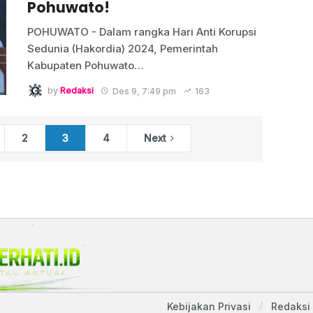
Pohuwato!
POHUWATO - Dalam rangka Hari Anti Korupsi
Sedunia (Hakordia) 2024, Pemerintah
Kabupaten Pohuwato
…
by
Redaksi
Des 9, 7:49 pm
163
2
3
4
Next
Kebijakan Privasi
Redaksi