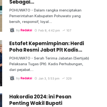
Sebagai…
POHUWATO - Dalam rangka menciptakan
Pemerintahan Kabupaten Pohuwato yang
bersih, responsif, loyal
…
by
Redaksi
Feb 8, 4:42 pm
107
Estafet Kepemimpinan: Herdi
Poha Resmi Jabat Plt Kadis…
POHUWATO - Serah Terima Jabatan (Sertijab)
Pelaksana Tugas (Plt). Kadis Perhubungan,
dari pejabat
…
by
Redaksi
Jan 3, 5:53 pm
329
Hakordia 2024: ini Pesan
Penting Wakil Bupati