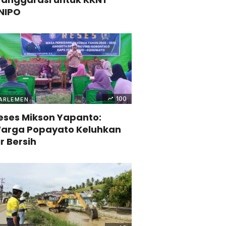
NIPO
100
ARLEMEN
eses Mikson Yapanto:
arga Popayato Keluhkan
ir Bersih