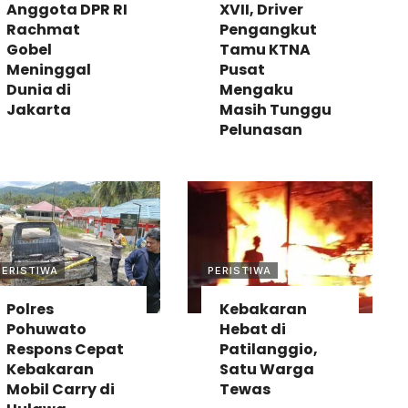
Anggota DPR RI
XVII, Driver
Rachmat
Pengangkut
Gobel
Tamu KTNA
Meninggal
Pusat
Dunia di
Mengaku
Jakarta
Masih Tunggu
Pelunasan
PERISTIWA
PERISTIWA
Polres
Kebakaran
Pohuwato
Hebat di
Respons Cepat
Patilanggio,
Kebakaran
Satu Warga
Mobil Carry di
Tewas