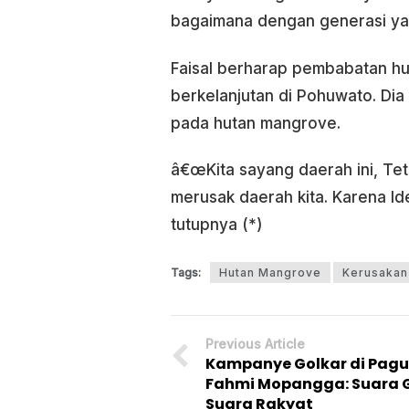
bagaimana dengan generasi yan
Faisal berharap pembabatan hut
berkelanjutan di Pohuwato. Di
pada hutan mangrove.
â€œKita sayang daerah ini, Teta
merusak daerah kita. Karena Id
tutupnya (*)
Tags:
Hutan Mangrove
Kerusakan
Previous Article
Kampanye Golkar di Pagu
Fahmi Mopangga: Suara 
Suara Rakyat