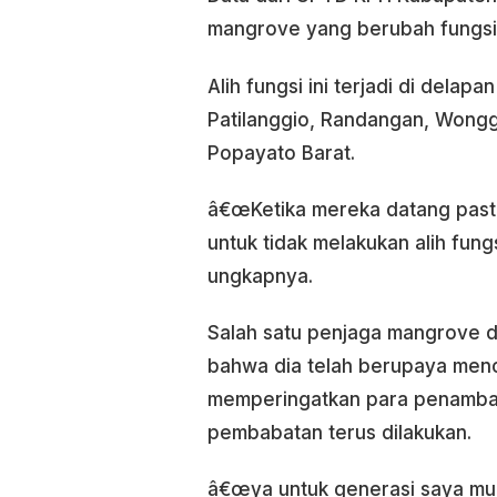
mangrove yang berubah fungsi 
Alih fungsi ini terjadi di delap
Patilanggio, Randangan, Wongg
Popayato Barat.
â€œKetika mereka datang pasti
untuk tidak melakukan alih fun
ungkapnya.
Salah satu penjaga mangrove di
bahwa dia telah berupaya menc
memperingatkan para penambak 
pembabatan terus dilakukan.
â€œya untuk generasi saya mun