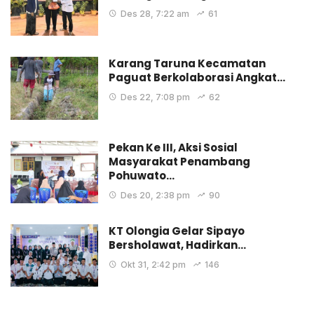
Des 28, 7:22 am
61
Karang Taruna Kecamatan
Paguat Berkolaborasi Angkat…
Des 22, 7:08 pm
62
Pekan Ke III, Aksi Sosial
Masyarakat Penambang
Pohuwato…
Des 20, 2:38 pm
90
KT Olongia Gelar Sipayo
Bersholawat, Hadirkan…
Okt 31, 2:42 pm
146