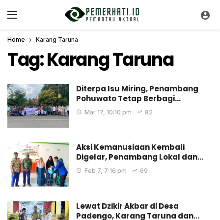
Home
Karang Taruna
Tag:
Karang Taruna
Diterpa Isu Miring, Penambang
Pohuwato Tetap Berbagi…
Mar 17, 10:10 pm
82
Aksi Kemanusiaan Kembali
Digelar, Penambang Lokal dan…
Feb 7, 7:16 pm
69
Lewat Dzikir Akbar di Desa
Padengo, Karang Taruna dan…