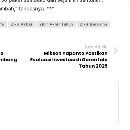
n 50 paket sembako dan sejumlah santunan,
mbah,” tandasnya. ***
na
Zikir Akbar
Zikir Akhir Tahun
Zikir Bersama
Next Article
go
Mikson Yapanto Pastikan
ambang
Evaluasi Investasi di Gorontalo
Tahun 2025