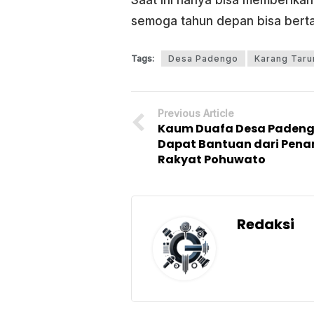
Saat ini hanya bisa memberika
semoga tahun depan bisa berta
Tags:
Desa Padengo
Karang Taru
Previous Article
Kaum Duafa Desa Paden
Dapat Bantuan dari Pen
Rakyat Pohuwato
Redaksi