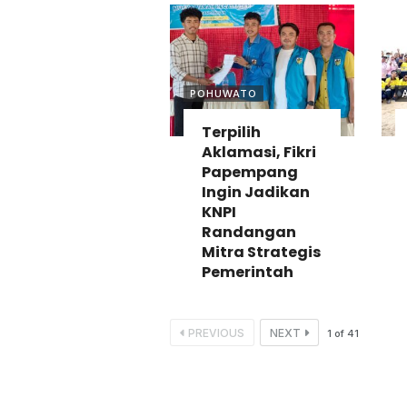
POHUWATO
Terpilih
Aklamasi, Fikri
Papempang
Ingin Jadikan
KNPI
Randangan
Mitra Strategis
Pemerintah
PREVIOUS
NEXT
1
of
41