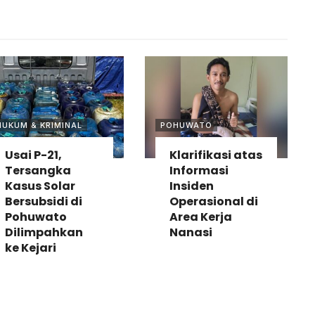
HUKUM & KRIMINAL
POHUWATO
Usai P-21,
Klarifikasi atas
Tersangka
Informasi
Kasus Solar
Insiden
Bersubsidi di
Operasional di
Pohuwato
Area Kerja
Dilimpahkan
Nanasi
ke Kejari