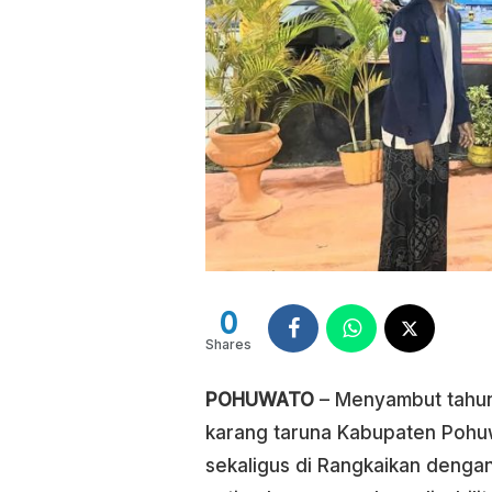
0
Shares
POHUWATO
– Menyambut tahun
karang taruna Kabupaten Pohuw
sekaligus di Rangkaikan denga