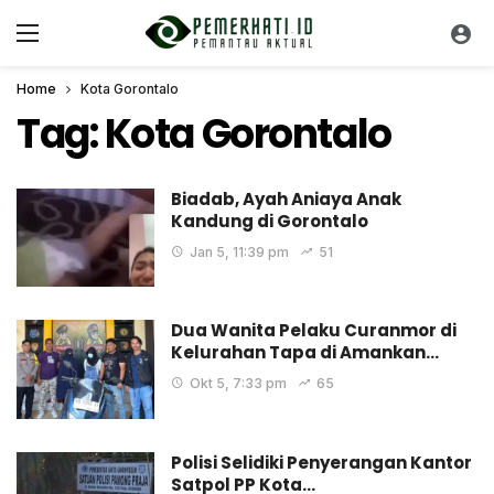
Home
Kota Gorontalo
Tag:
Kota Gorontalo
Biadab, Ayah Aniaya Anak
Kandung di Gorontalo
Jan 5, 11:39 pm
51
Dua Wanita Pelaku Curanmor di
Kelurahan Tapa di Amankan…
Okt 5, 7:33 pm
65
Polisi Selidiki Penyerangan Kantor
Satpol PP Kota…