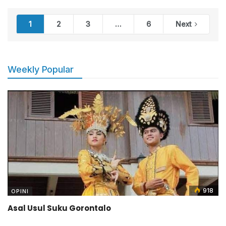
1
2
3
…
6
Next
Weekly Popular
918
OPINI
Asal Usul Suku Gorontalo