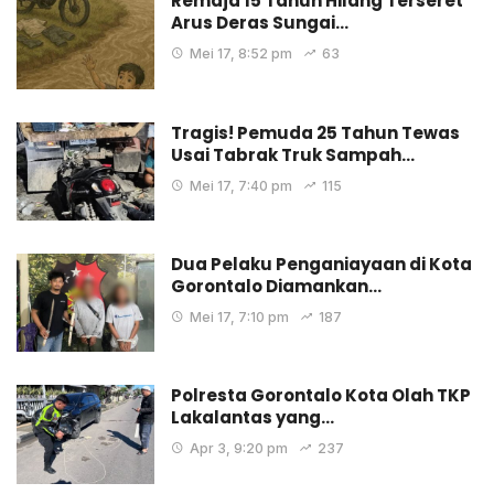
Remaja 15 Tahun Hilang Terseret
Arus Deras Sungai…
Mei 17, 8:52 pm
63
Tragis! Pemuda 25 Tahun Tewas
Usai Tabrak Truk Sampah…
Mei 17, 7:40 pm
115
Dua Pelaku Penganiayaan di Kota
Gorontalo Diamankan…
Mei 17, 7:10 pm
187
Polresta Gorontalo Kota Olah TKP
Lakalantas yang…
Apr 3, 9:20 pm
237