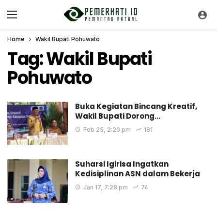
Home
Wakil Bupati Pohuwato
Tag:
Wakil Bupati
Pohuwato
Buka Kegiatan Bincang Kreatif,
Wakil Bupati Dorong…
Feb 25, 2:20 pm
181
Suharsi Igirisa Ingatkan
Kedisiplinan ASN dalam Bekerja
Jan 17, 7:28 pm
74