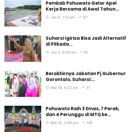
Pemkab Pohuwato Gelar Apel
Kerja Bersama di Awal Tahun…
Jan 6, 1:13 pm
67
Suharsi Igirisa Bisa Jadi Alternatif
di Pilkada…
Jun 3, 9:05 am
81
Berakhirnya Jabatan Pj Gubernur
Gorontalo, Suharsi:…
Mei 19, 6:22 am
31
Pohuwato Raih 3 Emas, 7 Perak,
dan 4 Perunggu di MTQ ke…
Mei 10, 2:56 pm
148