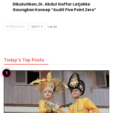
Dikukuhkan, Dr. Abdul Gaffar Latjokke
Gaungkan Konsep “Audit Five Point Zero”
PREVIOUS
NEXT
1
of
24
Today's Top Posts