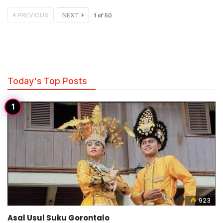
PREVIOUS
NEXT
1
of
50
Today's Top Posts
923
Asal Usul Suku Gorontalo