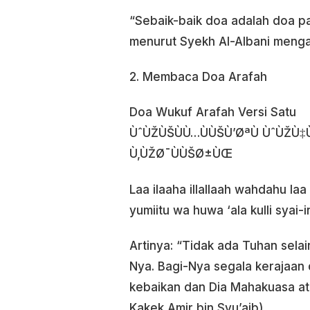
“Sebaik-baik doa adalah doa pad
menurut Syekh Al-Albani mengat
2. Membaca Doa Arafah
Doa Wukuf Arafah Versi Satu
ÙˆÙŽÙŠÙÙ…ÙÙŠÙ’ØªÙ ÙˆÙŽÙ‡Ù
Ù‚ÙŽØ¯ÙÙŠØ±ÙŒ
Laa ilaaha illallaah wahdahu laa
yumiitu wa huwa ‘ala kulli syai-i
Artinya: “Tidak ada Tuhan selai
Nya. Bagi-Nya segala kerajaan 
kebaikan dan Dia Mahakuasa ata
Kakek Amir bin Syu’aib).