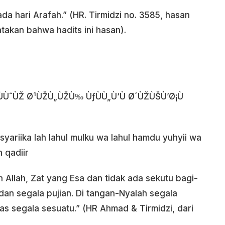
a hari Arafah.” (HR. Tirmidzi no. 3585, hasan
akan bahwa hadits ini hasan).
ÙˆÙŽ Ø¹ÙŽÙ„ÙŽÙ‰ ÙƒÙÙ„Ù‘Ù Ø´ÙŽÙŠÙ’Ø¡Ù
 syariika lah lahul mulku wa lahul hamdu yuhyii wa
n qadiir
n Allah, Zat yang Esa dan tidak ada sekutu bagi-
dan segala pujian. Di tangan-Nyalah segala
s segala sesuatu.” (HR Ahmad & Tirmidzi, dari