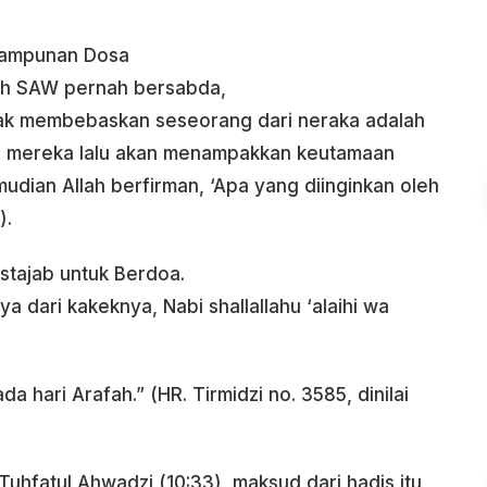
ngampunan Dosa
lah SAW pernah bersabda,
nyak membebaskan seseorang dari neraka adalah
ti mereka lalu akan menampakkan keutamaan
udian Allah berfirman, ‘Apa yang diinginkan oleh
).
stajab untuk Berdoa.
ya dari kakeknya, Nabi shallallahu ‘alaihi wa
a hari Arafah.” (HR. Tirmidzi no. 3585, dinilai
uhfatul Ahwadzi (10:33), maksud dari hadis itu