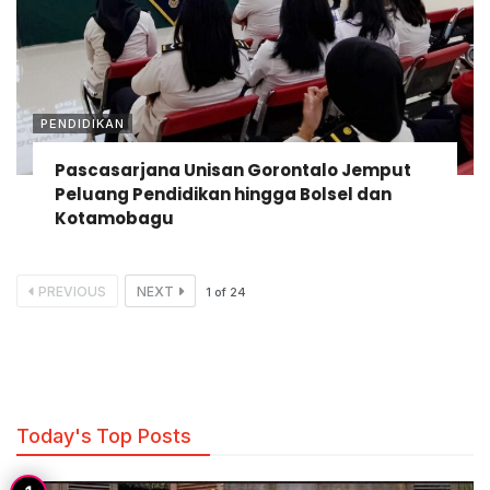
PENDIDIKAN
Pascasarjana Unisan Gorontalo Jemput
Peluang Pendidikan hingga Bolsel dan
Kotamobagu
PREVIOUS
NEXT
1
of
24
Today's Top Posts