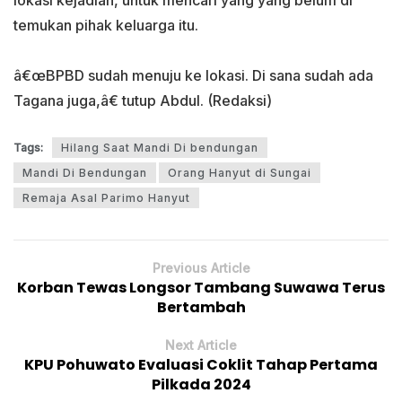
lokasi kejadian, untuk mencari yang yang belum di
temukan pihak keluarga itu.
â€œBPBD sudah menuju ke lokasi. Di sana sudah ada
Tagana juga,â€ tutup Abdul. (Redaksi)
Tags:
Hilang Saat Mandi Di bendungan
Mandi Di Bendungan
Orang Hanyut di Sungai
Remaja Asal Parimo Hanyut
Previous Article
Korban Tewas Longsor Tambang Suwawa Terus
Bertambah
Next Article
KPU Pohuwato Evaluasi Coklit Tahap Pertama
Pilkada 2024