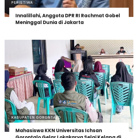
PERISTIWA
Innalillahi, Anggota DPR RI Rachmat Gobel
Meninggal Dunia di Jakarta
KABUPATEN GORONTALO
Mahasiswa KKN Universitas Ichsan
Gorontalo Gelar Lokakarya Selai Kelapa di