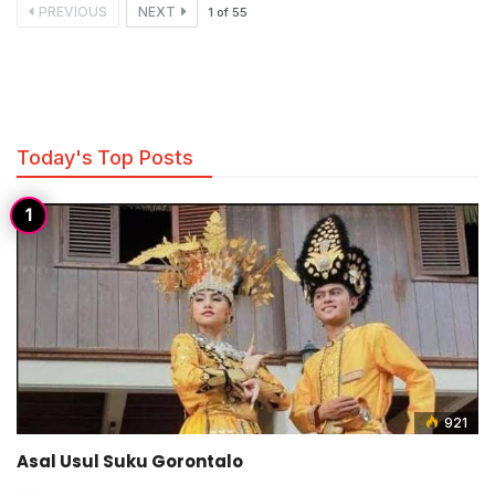
PREVIOUS
NEXT
1
of
55
Today's Top Posts
921
Asal Usul Suku Gorontalo