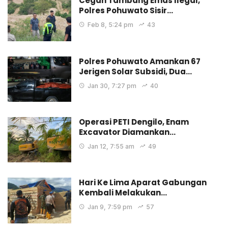
Cegah Tambang Emas Ilegal,
Polres Pohuwato Sisir…
Feb 8, 5:24 pm
43
Polres Pohuwato Amankan 67
Jerigen Solar Subsidi, Dua…
Jan 30, 7:27 pm
40
Operasi PETI Dengilo, Enam
Excavator Diamankan…
Jan 12, 7:55 am
49
Hari Ke Lima Aparat Gabungan
Kembali Melakukan…
Jan 9, 7:59 pm
57