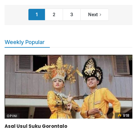
1
2
3
Next
Weekly Popular
918
OPINI
Asal Usul Suku Gorontalo