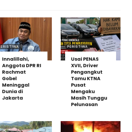
PERISTIWA
PERISTIWA
Innalillahi,
Usai PENAS
Anggota DPR RI
XVII, Driver
Rachmat
Pengangkut
Gobel
Tamu KTNA
Meninggal
Pusat
Dunia di
Mengaku
Jakarta
Masih Tunggu
Pelunasan