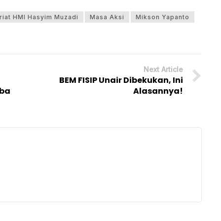
riat HMI Hasyim Muzadi
Masa Aksi
Mikson Yapanto
Next Article
BEM FISIP Unair Dibekukan, Ini
mba
Alasannya!