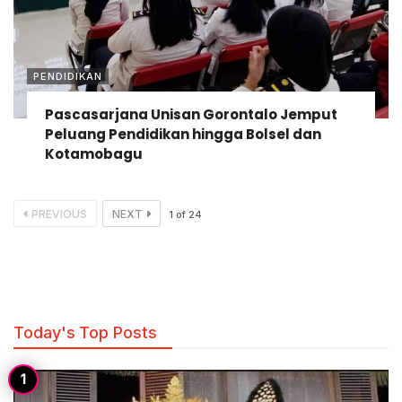
PENDIDIKAN
Pascasarjana Unisan Gorontalo Jemput
Peluang Pendidikan hingga Bolsel dan
Kotamobagu
PREVIOUS
NEXT
1
of
24
Today's Top Posts