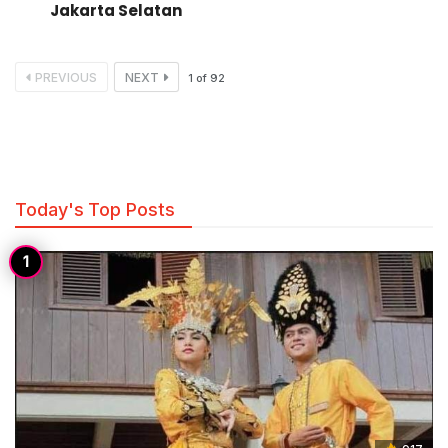
Jakarta Selatan
PREVIOUS
NEXT
1
of
92
Today's Top Posts