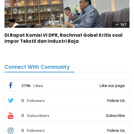
197
Di Rapat Komisi VI DPR, Rachmat Gobel Kritis soal
Impor Tekstil dan Industri Baja
Connect With Community
279k
Likes
Like our page
0
Followers
Follow Us
0
Subscribers
Subscribe
0
Followers
Follow Us