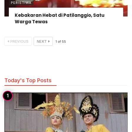
PERISTIWA
Kebakaran Hebat di Patilanggio, Satu
Warga Tewas
PREVIOUS
NEXT
1
of
55
Today's Top Posts