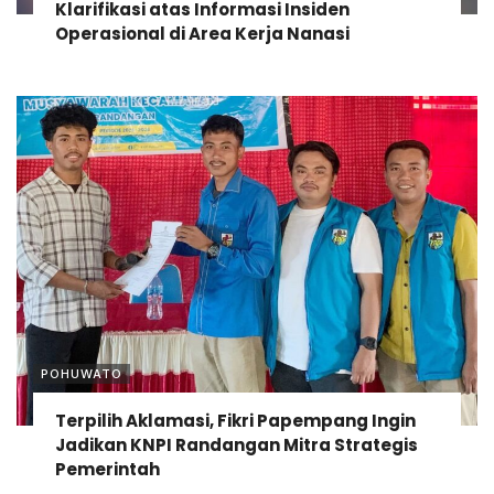
Klarifikasi atas Informasi Insiden
Operasional di Area Kerja Nanasi
POHUWATO
Terpilih Aklamasi, Fikri Papempang Ingin
Jadikan KNPI Randangan Mitra Strategis
Pemerintah