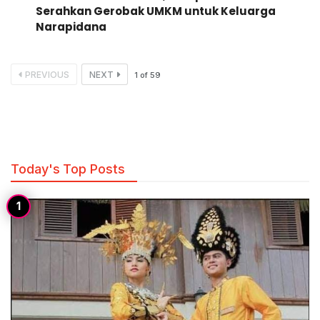
Serahkan Gerobak UMKM untuk Keluarga
Narapidana
PREVIOUS
NEXT
1
of
59
Today's Top Posts