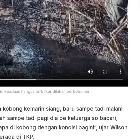
m keadaan hangus terbakar dilahan perkebunan
ka kobong kemarin siang, baru sampe tadi malam
nah sampe tadi pagi dia pe keluarga so bacari,
dapa di kobong dengan kondisi bagini”, ujar Wilson
erada di TKP.