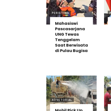
PERISTIWA
Mahasiswi
Pascasarjana
UNG Tewas
Tenggelam
Saat Berwisata
di Pulau Bugisa
ADVETORIAL
Mobil Pick Up