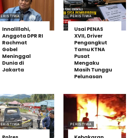
PERISTIWA
PERISTIWA
Innalillahi,
Usai PENAS
Anggota DPR RI
XVII, Driver
Rachmat
Pengangkut
Gobel
Tamu KTNA
Meninggal
Pusat
Dunia di
Mengaku
Jakarta
Masih Tunggu
Pelunasan
PERISTIWA
PERISTIWA
Polres
Kebakaran