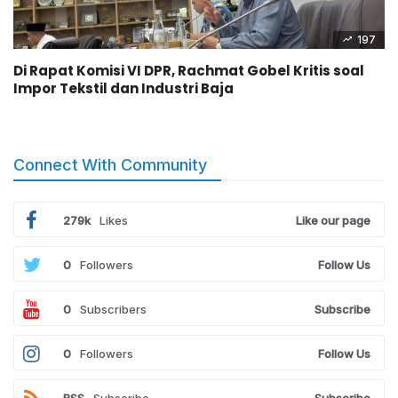
197
Di Rapat Komisi VI DPR, Rachmat Gobel Kritis soal
Impor Tekstil dan Industri Baja
Connect With Community
279k
Likes
Like our page
0
Followers
Follow Us
0
Subscribers
Subscribe
0
Followers
Follow Us