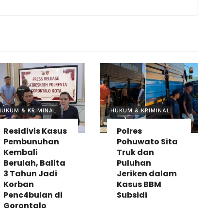
HUKUM & KRIMINAL
HUKUM & KRIMINAL
Residivis Kasus
Polres
Pembunuhan
Pohuwato Sita
Kembali
Truk dan
Berulah, Balita
Puluhan
3 Tahun Jadi
Jeriken dalam
Korban
Kasus BBM
Penc4bulan di
Subsidi
Gorontalo