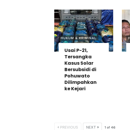
HUKUM & KRIMINAL
Usai P-21,
Tersangka
Kasus Solar
Bersubsidi di
Pohuwato
Dilimpahkan
ke Kejari
PREVIOUS
NEXT
1
of
46