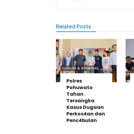
Related Posts
HUKUM & KRIMINAL
Polres
Pohuwato
Tahan
Tersangka
Kasus Dugaan
Perkos4an dan
Penc4bulan