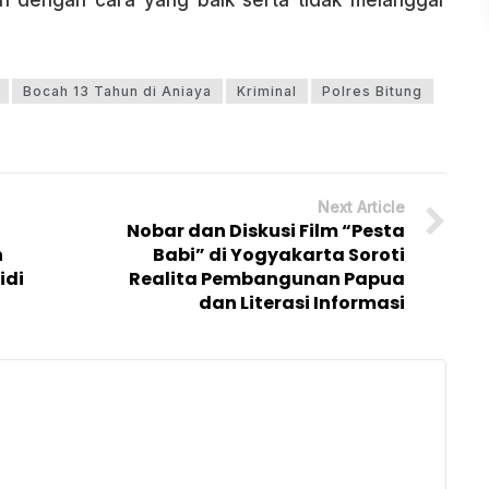
an dengan cara yang baik serta tidak melanggar
Bocah 13 Tahun di Aniaya
Kriminal
Polres Bitung
Next Article
D
Nobar dan Diskusi Film “Pesta
n
Babi” di Yogyakarta Soroti
idi
Realita Pembangunan Papua
dan Literasi Informasi