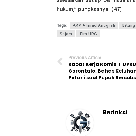
selesaikan setiap permasalah
hukum,” pungkasnya. (
AT
)
Tags:
AKP Ahmad Anugrah
Bitung
Sajam
Tim URC
Previous Article
Rapat Kerja Komisi II DPR
Gorontalo, Bahas Keluha
Petani soal Pupuk Bersubs
Redaksi