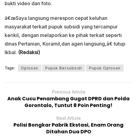
bukti video dan foto.
â€œSaya langsung merespon cepat keluhan
masyarakat terkait pupuk subsidi yang tercampur
kerikil, dengan melaporkan ke pihak terkait seperti
dinas Pertanian, Koramil,dan agen langsung,â€ tutup
Ikbal.
(Redaksi)
Tags:
Oplosan
Pupuk Bersubsidi
Pupuk Oplosan
Previous Article
Anak Cucu Penambang Gugat DPRD dan Polda
Gorontalo, Tuntut 8 Poin Penting!
Next Article
Polisi Bongkar Pabrik Ekstasi, Enam Orang
Ditahan Dua DPO