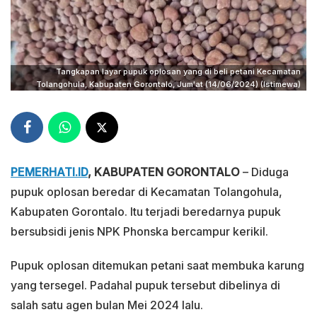
Tangkapan layar pupuk oplosan yang di beli petani Kecamatan
Tolangohula, Kabupaten Gorontalo, Jum'at (14/06/2024) (Istimewa)
PEMERHATI.ID
, KABUPATEN GORONTALO
– Diduga
pupuk oplosan beredar di Kecamatan Tolangohula,
Kabupaten Gorontalo. Itu terjadi beredarnya pupuk
bersubsidi jenis NPK Phonska bercampur kerikil.
Pupuk oplosan ditemukan petani saat membuka karung
yang tersegel. Padahal pupuk tersebut dibelinya di
salah satu agen bulan Mei 2024 lalu.