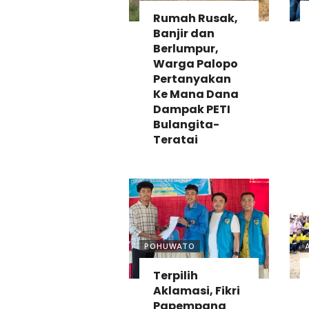
Rumah Rusak,
Banjir dan
Berlumpur,
Warga Palopo
Pertanyakan
Ke Mana Dana
Dampak PETI
Bulangita-
Teratai
POHUWATO
Terpilih
Aklamasi, Fikri
Papempang