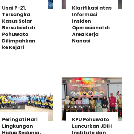
Usai P-21,
Klarifikasi atas
Tersangka
Informasi
Kasus Solar
Insiden
Bersubsidi di
Operasional di
Pohuwato
Area Kerja
Dilimpahkan
Nanasi
ke Kejari
ADVETORIAL
POHUWATO
Peringati Hari
KPU Pohuwato
Lingkungan
Luncurkan JDIH
Hidup Sedunia,
Institute dan