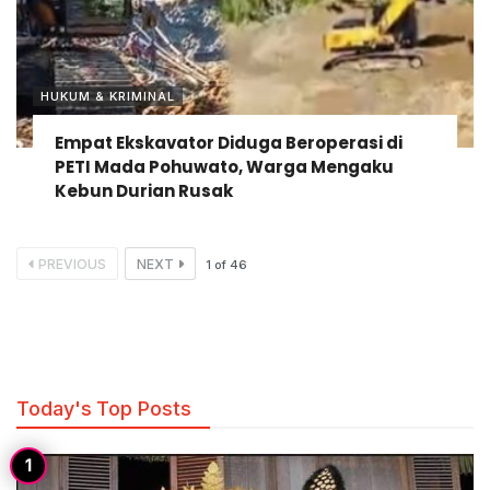
HUKUM & KRIMINAL
Empat Ekskavator Diduga Beroperasi di
PETI Mada Pohuwato, Warga Mengaku
Kebun Durian Rusak
PREVIOUS
NEXT
1
of
46
Today's Top Posts