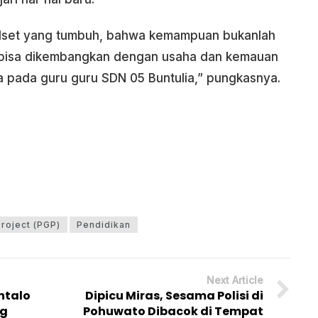
indset yang tumbuh, bahwa kemampuan bukanlah
n bisa dikembangkan dengan usaha dan kemauan
da pada guru guru SDN 05 Buntulia,” pungkasnya.
Project (PGP)
Pendidikan
Next Article
ntalo
Dipicu Miras, Sesama Polisi di
Kg
Pohuwato Dibacok di Tempat