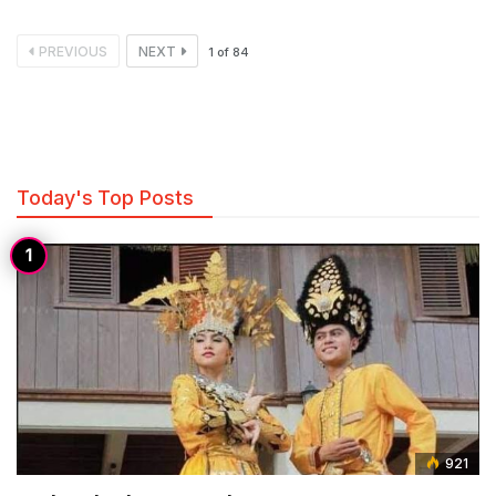
PREVIOUS
NEXT
1
of
84
Today's Top Posts
921