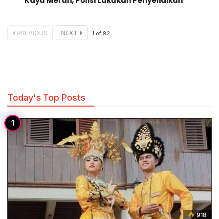
Kayu Merah, Polisi Lakukan Penyelidikan
PREVIOUS
NEXT
1
of
92
Today's Top Posts
918