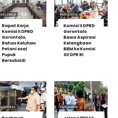
PARLEMEN
PARLEMEN
Rapat Kerja
Komisi II DPRD
Komisi II DPRD
Gorontalo
Gorontalo,
Bawa Aspirasi
Bahas Keluhan
Kelangkaan
Petani soal
BBM ke Komisi
Pupuk
XII DPR RI
Bersubsidi
NASIONAL
PARLEMEN