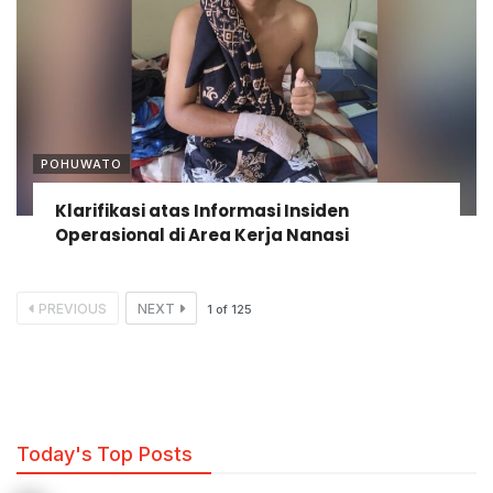
POHUWATO
Klarifikasi atas Informasi Insiden
Operasional di Area Kerja Nanasi
PREVIOUS
NEXT
1
of
125
Today's Top Posts