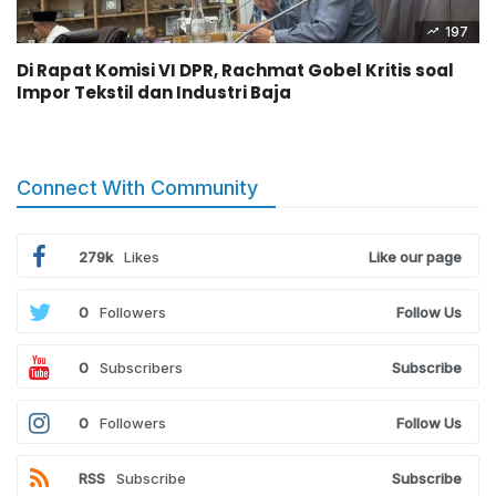
197
Di Rapat Komisi VI DPR, Rachmat Gobel Kritis soal
Impor Tekstil dan Industri Baja
Connect With Community
279k
Likes
Like our page
0
Followers
Follow Us
0
Subscribers
Subscribe
0
Followers
Follow Us
RSS
Subscribe
Subscribe