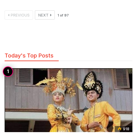
PREVIOUS
NEXT
1
of
97
Today's Top Posts
918