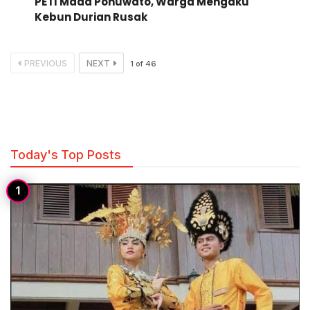
PETI Mada Pohuwato, Warga Mengaku
Kebun Durian Rusak
PREVIOUS
NEXT
1
of
46
Today's Top Posts